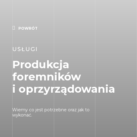
POWRÓT
USŁUGI
Produkcja
foremników
i oprzyrządowania
Wiemy co jest potrzebne oraz jak to
wykonać.